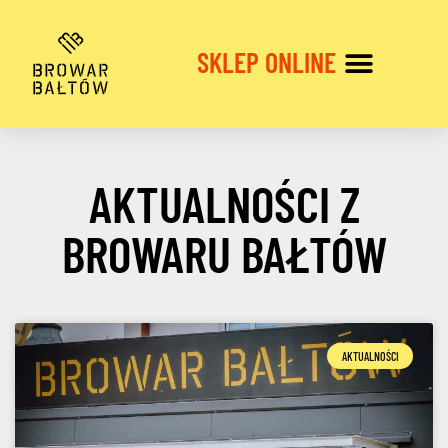
SKLEP ONLINE
SPERSONALIZOWANE ETYKIETY
AKTUALNOŚCI Z
BROWARU BAŁTÓW
AKTUALNOŚCI