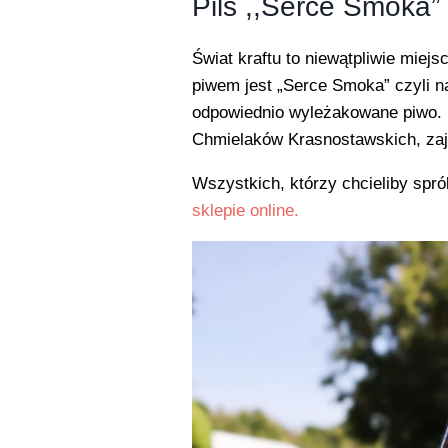
Pils ,,Serce Smoka”
Świat kraftu to niewątpliwie mie
piwem jest „Serce Smoka” czyli n
odpowiednio wyleżakowane piwo. N
Chmielaków Krasnostawskich, zaj
Wszystkich, którzy chcieliby sp
sklepie online.