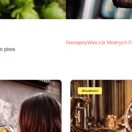
Następny
Wieczór Modnych Fi
o piwa
Aktualności