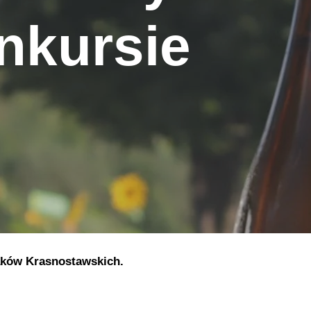
nkursie
aków Krasnostawskich.