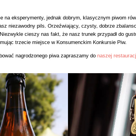
jsce na eksperymenty, jednak dobrym, klasycznym piwom rów
asz niezawodny pils. Orzeźwiający, czysty, dobrze zbalanso
iezwykle cieszy nas fakt, że nasz trunek przypadł do gust
mując trzecie miejsce w Konsumenckim Konkursie Piw.
róbować nagrodzonego piwa zapraszamy do
naszej restaurac