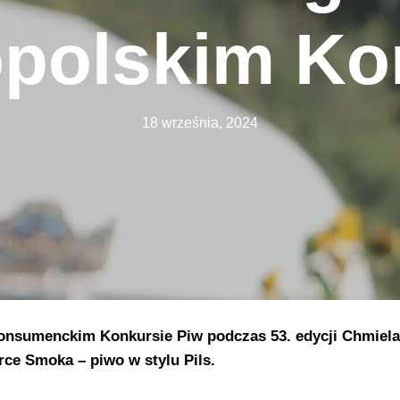
polskim Ko
18 września, 2024
nsumenckim Konkursie Piw podczas 53. edycji Chmiel
ce Smoka – piwo w stylu Pils.