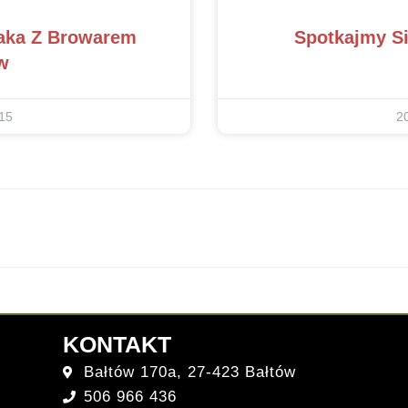
paka Z Browarem
Spotkajmy Si
w
15
2
KONTAKT
Bałtów 170a, 27-423 Bałtów
506 966 436