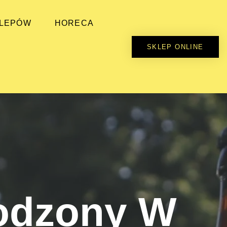
KLEPÓW
HORECA
SKLEP ONLINE
odzony W