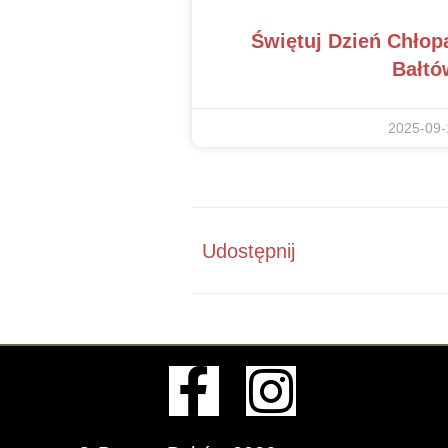
Świętuj Dzień Chło
Bałtó
2025-09-
Udostępnij