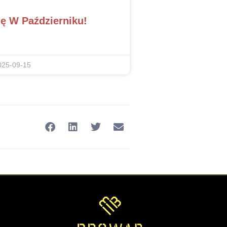
ę W Październiku!
025-09-15